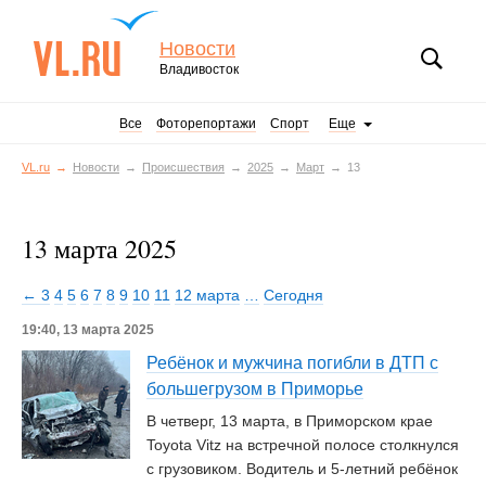
Новости
Владивосток
Все
Фоторепортажи
Спорт
Еще
VL.ru
Новости
Происшествия
2025
Март
13
13 марта 2025
← 3
4
5
6
7
8
9
10
11
12 марта
…
Сегодня
19:40, 13 марта 2025
Ребёнок и мужчина погибли в ДТП с
большегрузом в Приморье
В четверг, 13 марта, в Приморском крае
Toyota Vitz на встречной полосе столкнулся
с грузовиком. Водитель и 5-летний ребёнок