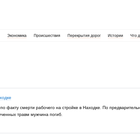
Экономика
Происшествия
Перекрытия дорог
Истории
Что 
аходке
по факту смерти рабочего на стройке в Находке. По предваритель
ученных травм мужчина погиб.