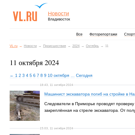
Новости
Владивосток
Все
Фоторепортажи
Спорт
VL.ru
Новости
Происшествия
2024
Октябрь
11
11 октября 2024
← 1
2
3
4
5
6
7
8
9
10 октября
…
Сегодня
18:43, 11 октября 2024
Машинист экскаватора погиб на стройке в Н
Следователи в Приморье проводят проверку 
закреплённая на стреле экскаватора. От пол
15:03, 11 октября 2024