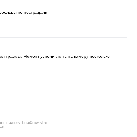
горельцы не пострадали.
ил травмы. Момент успели снять на камеру несколько
ся по адресу:
lenta@newsvl.ru
6−15