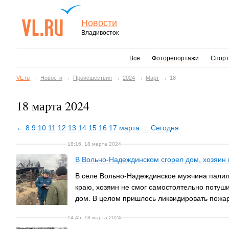
Новости
Владивосток
Все
Фоторепортажи
Спорт
VL.ru
Новости
Происшествия
2024
Март
18
18 марта 2024
← 8
9
10
11
12
13
14
15
16
17 марта
…
Сегодня
18:16, 18 марта 2024
В Вольно-Надеждинском сгорел дом, хозяин 
В селе Вольно-Надеждинское мужчина палил 
краю, хозяин не смог самостоятельно потуши
дом. В целом пришлось ликвидировать пожар
14:45, 18 марта 2024