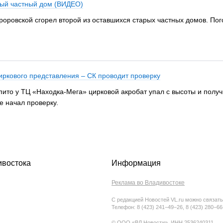
рый частный дом (ВИДЕО)
роровской сгорел второй из оставшихся старых частных домов. По
иркового представления – СК проводит проверку
пито у ТЦ «Находка-Мега» цирковой акробат упал с высоты и получ
же начал проверку.
ивостока
Информация
Реклама во Владивостоке
С редакцией Новостей VL.ru можно связать
Телефон: 8 (423) 241−49−26, 8 (423) 280−6
© ООО «ВЛ Новости», ИНН 2536240311