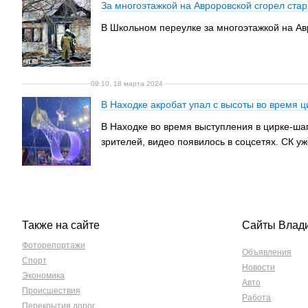
За многоэтажкой на Авроровской сгорел ста
В Школьном переулке за многоэтажкой на Ав
09:10, 18 марта 2024
В Находке акробат упал с высоты во время ц
В Находке во время выступления в цирке-ша
зрителей, видео появилось в соцсетях. СК у
Также на сайте
Сайты Влад
Фоторепортажи
Объявления
Спорт
Новости
Экономика
Авто
Происшествия
Работа
Перекрытия дорог