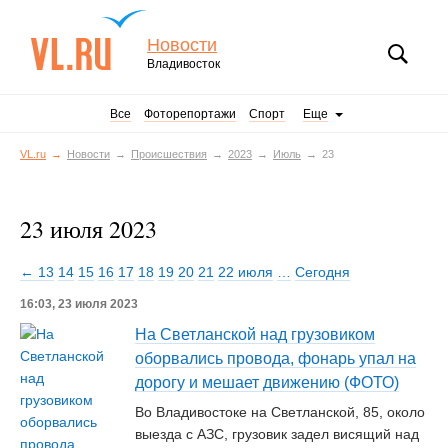
Новости
Владивосток
Все
Фоторепортажи
Спорт
Еще
VL.ru
Новости
Происшествия
2023
Июль
23
23 июля 2023
← 13
14
15
16
17
18
19
20
21
22 июля
…
Сегодня
16:03, 23 июля 2023
На Светланской над грузовиком
оборвались провода, фонарь упал на
дорогу и мешает движению (ФОТО)
Во Владивостоке на Светланской, 85, около
выезда с АЗС, грузовик задел висящий над