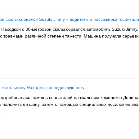
ой скалы сорвался Suzuki Jimny – водитель и пассажирка госпитал
д Находкой с 30-метровой скалы сорвался автомобиль Suzuki Jimny,
с травмами различной степени тяжести. Машина получила серьёзн
в жительницу Находки, повредившую ногу
потребовалась помощь спасателей на скальном комплексе Долина А
ь наложить ей шину, затем с помощью специальных носилок её эв
.