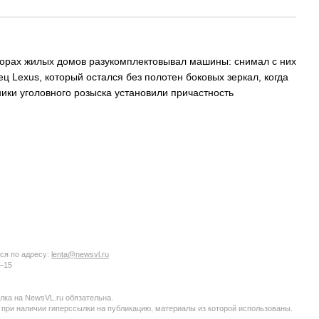
дворах жилых домов разукомплектовывал машины: снимал с них
 Lexus, который остался без полотен боковых зеркал, когда
ики уголовного розыска установили причастность
ся по адресу:
lenta@newsvl.ru
6−15
ка на NewsVL.ru обязательна.
 при наличии гиперссылки на публикацию, материалы из которой использованы.