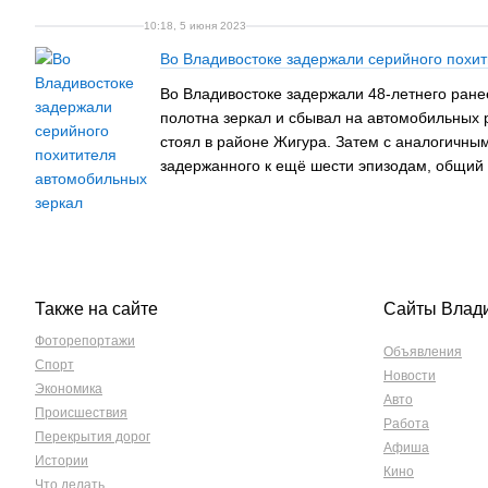
10:18, 5 июня 2023
Во Владивостоке задержали серийного похи
Во Владивостоке задержали 48-летнего ране
полотна зеркал и сбывал на автомобильных 
стоял в районе Жигура. Затем с аналогичны
задержанного к ещё шести эпизодам, общий 
Также на сайте
Сайты Влад
Фоторепортажи
Объявления
Спорт
Новости
Экономика
Авто
Происшествия
Работа
Перекрытия дорог
Афиша
Истории
Кино
Что делать