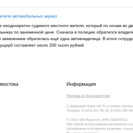
тителя автомобильных зеркал
е неоднократно судимого местного жителя, который по ночам во 
рынках по заниженной цене. Сначала в полицию обратился владелец
м заявлением обратилась ещё одна автовладелица. В итоге сотрудн
ущерб составляет около 200 тысяч рублей.
ивостока
Информация
Реклама во Владивостоке
С редакцией Новостей VL.ru можно связать
Телефон: 8 (423) 241−49−26, 8 (423) 280−6
© ООО «ВЛ Новости», ИНН 2536240311
При любом использовании материалов ссыл
Цитирование в Интернете возможно только