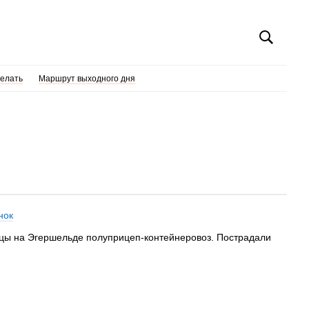
делать
Маршрут выходного дня
нок
ницы на Эгершельде полуприцеп-контейнеровоз. Пострадали