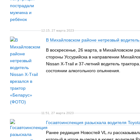
12:15, 27 марта 2023
В Михайловском районе нетрезвый водитель N
В воскресенье, 26 марта, в Михайловском ра
стороны Уссурийска в направлении Михайловк
Nissan X-Тrail и 37-летний водитель тракто
состоянии алкогольного опьянения.
11:51, 27 марта 2023
Госавтоинспекция разыскала водителя Toyot
Ранее редакция Новостей VL.ru рассказывала
который в итоге вылетел в кювет, водителя P