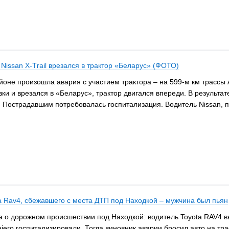
issan X-Тrail врезался в трактор «Беларус» (ФОТО)
йоне произошла авария с участием трактора – на 599-м км трассы А
и и врезался в «Беларус», трактор двигался впереди. В результат
ра. Пострадавшим потребовалась госпитализация. Водитель Nissan,
a Rav4, сбежавшего с места ДТП под Находкой – мужчина был пьян
 о дорожном происшествии под Находкой: водитель Toyota RAV4 выл
ajero госпитализировали. Тогда виновник аварии бросил авто на тр