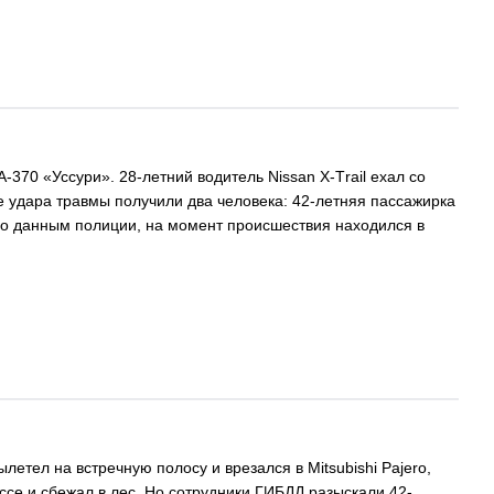
-370 «Уссури». 28-летний водитель Nissan X-Тrail ехал со
е удара травмы получили два человека: 42-летняя пассажирка
 по данным полиции, на момент происшествия находился в
етел на встречную полосу и врезался в Mitsubishi Pajero,
ассе и сбежал в лес. Но сотрудники ГИБДД разыскали 42-