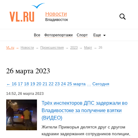
Новости
Владивосток
Все
Фоторепортажи
Спорт
Еще
VL.ru
Новости
Происшествия
2023
Март
26
26 марта 2023
← 16
17
18
19
20
21
22
23
24
25 марта
…
Сегодня
14:52, 26 марта 2023
Трёх инспекторов ДПС задержали во
Владивостоке за получение взятки
(ВИДЕО)
Жители Приморья делятся друг с другом
кадрами задержания сотрудников полиции,