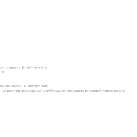
ся по адресу:
lenta@newsvl.ru
6−15
ка на NewsVL.ru обязательна.
 при наличии гиперссылки на публикацию, материалы из которой использованы.