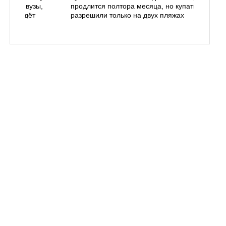
иёма в вузы,
продлится полтора месяца, но купаться
: что ждёт
разрешили только на двух пляжах