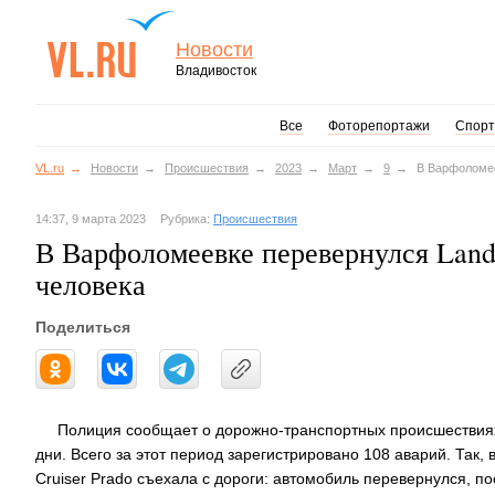
Новости
Владивосток
Все
Фоторепортажи
Спорт
VL.ru
Новости
Происшествия
2023
Март
9
В Варфоломее
14:37, 9 марта 2023
Рубрика:
Происшествия
В Варфоломеевке перевернулся Land 
человека
Поделиться
Полиция сообщает о дорожно-транспортных происшествия
дни. Всего за этот период зарегистрировано 108 аварий. Так,
Cruiser Prado съехала с дороги: автомобиль перевернулся, п