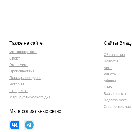
Также на сайте
Сайты Влад
Фоторепортажи
Объявления
Спорт
Новости
Экономика
Авто
Происшествия
Работа
Перекрытия дорог
Афиша
Истории
Кино
Что делать
Базы отдыха
Маршрут выходного дня
Недвижимость
Справочник ком
Мы в социальных сетях