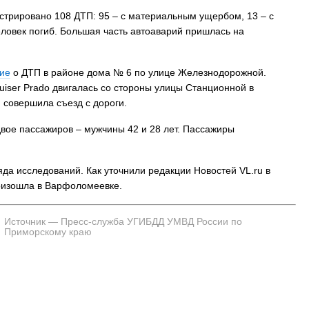
истрировано 108 ДТП: 95 – с материальным ущербом, 13 – с
ловек погиб. Большая часть автоаварий пришлась на
ие
о ДТП в районе дома № 6 по улице Железнодорожной.
uiser Prado двигалась со стороны улицы Станционной в
 совершила съезд с дороги.
двое пассажиров – мужчины 42 и 28 лет. Пассажиры
да исследований. Как уточнили редакции Новостей VL.ru в
оизошла в Варфоломеевке.
Источник — Пресс-служба УГИБДД УМВД России по
Приморскому краю
нком заблудилась в лесу в районе
Ограничения ВЭФ, открытие 