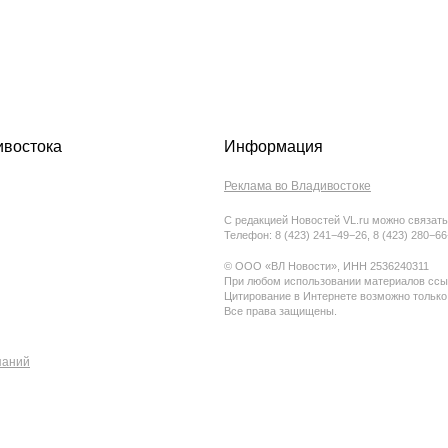
ивостока
Информация
Реклама во Владивостоке
С редакцией Новостей VL.ru можно связать
Телефон: 8 (423) 241−49−26, 8 (423) 280−6
© ООО «ВЛ Новости», ИНН 2536240311
При любом использовании материалов ссыл
Цитирование в Интернете возможно только
Все права защищены.
паний