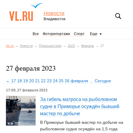
Новости
Владивосток
Все
Фоторепортажи
Спорт
Еще
VL.ru
Новости
Происшествия
2023
Февраль
27
27 февраля 2023
← 17
18
19
20
21
22
23
24
25
26 февраля
…
Сегодня
17:09, 27 февраля 2023
За гибель матроса на рыболовном
судне в Приморье осуждён бывший
мастер по добыче
В Приморье бывший мастер по добыче на
рыболовном судне осуждён на 1,5 года