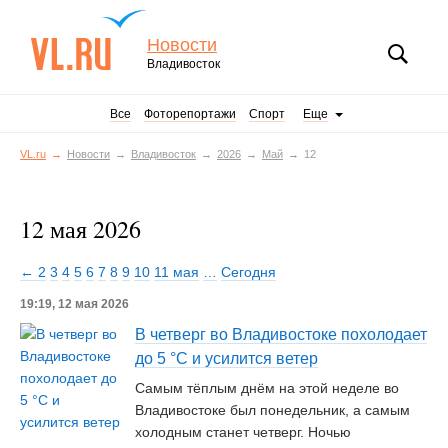
Новости
Владивосток
Все
Фоторепортажи
Спорт
Еще
VL.ru
Новости
Владивосток
2026
Май
12
12 мая 2026
← 2
3
4
5
6
7
8
9
10
11 мая
…
Сегодня
19:19, 12 мая 2026
В четверг во Владивостоке похолодает
до 5 °С и усилится ветер
Самым тёплым днём на этой неделе во
Владивостоке был понедельник, а самым
холодным станет четверг. Ночью