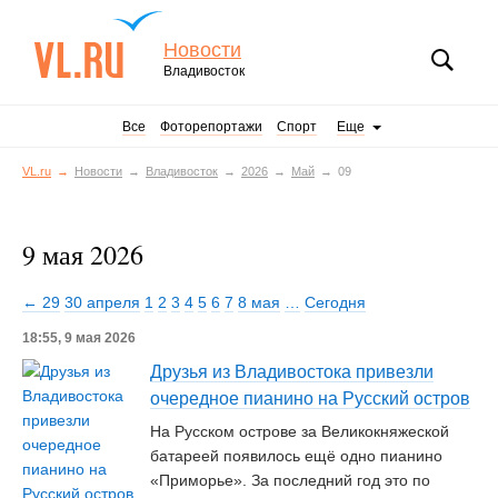
Новости
Владивосток
Все
Фоторепортажи
Спорт
Еще
VL.ru
Новости
Владивосток
2026
Май
09
9 мая 2026
← 29
30 апреля
1
2
3
4
5
6
7
8 мая
…
Сегодня
18:55, 9 мая 2026
Друзья из Владивостока привезли
очередное пианино на Русский остров
На Русском острове за Великокняжеской
батареей появилось ещё одно пианино
«Приморье». За последний год это по