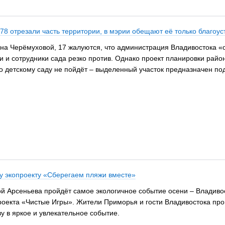
8 отрезали часть территории, в мэрии обещают её только благоус
 на Черёмуховой, 17 жалуются, что администрация Владивостока «
и сотрудники сада резко против. Однако проект планировки район
по детскому саду не пойдёт – выделенный участок предназначен по
у экопроекту «Сберегаем пляжи вместе»
ной Арсеньева пройдёт самое экологичное событие осени – Владив
роекта «Чистые Игры». Жители Приморья и гости Владивостока про
у в яркое и увлекательное событие.