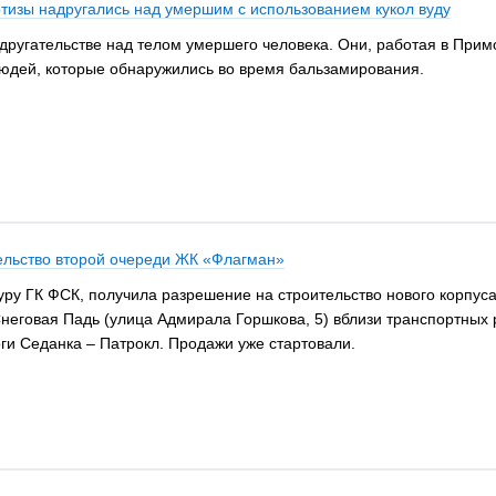
тизы надругались над умершим с использованием кукол вуду
другательстве над телом умершего человека. Они, работая в При
юдей, которые обнаружились во время бальзамирования.
ельство второй очереди ЖК «Флагман»
уру ГК ФСК, получила разрешение на строительство нового корпус
еговая Падь (улица Адмирала Горшкова, 5) вблизи транспортных р
ги Седанка – Патрокл. Продажи уже стартовали.