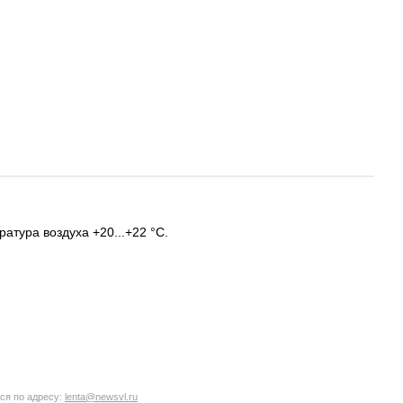
атура воздуха +20...+22 °C.
ся по адресу:
lenta@newsvl.ru