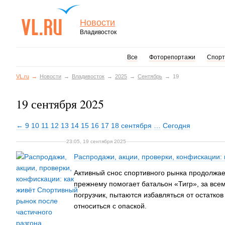
Новости
Владивосток
Все
Фоторепортажи
Спорт
VL.ru
Новости
Владивосток
2025
Сентябрь
19
19 сентября 2025
← 9
10
11
12
13
14
15
16
17
18 сентября
…
Сегодня
23:05, 19 сентября 2025
Распродажи, акции, проверки, конфискации: 
Активный снос спортивного рынка продолжае
прежнему помогает батальон «Тигр», за всем
погрузчик, пытаются избавляться от остатк
относиться с опаской.