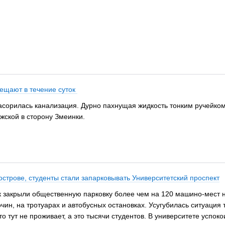
бещают в течение суток
засорилась канализация. Дурно пахнущая жидкость тонким ручейком
жской в сторону Змеинки.
строве, студенты стали запарковывать Университетский проспект
 закрыли общественную парковку более чем на 120 машино-мест н
н, на тротуарах и автобусных остановках. Усугубилась ситуация т
о тут не проживает, а это тысячи студентов. В университете успоко