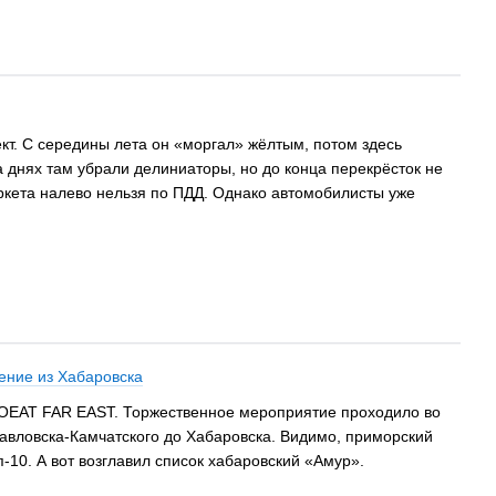
т. С середины лета он «моргал» жёлтым, потом здесь
 днях там убрали делиниаторы, но до конца перекрёсток не
аркета налево нельзя по ПДД. Однако автомобилисты уже
ение из Хабаровска
ETOEAT FAR EAST. Торжественное мероприятие проходило во
павловска-Камчатского до Хабаровска. Видимо, приморский
-10. А вот возглавил список хабаровский «Амур».