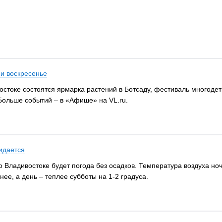
 и воскресенье
востоке состоятся ярмарка растений в Ботсаду, фестиваль многод
Больше событий – в «Афише» на VL.ru.
идается
 во Владивостоке будет погода без осадков. Температура воздуха н
ее, а день – теплее субботы на 1-2 градуса.