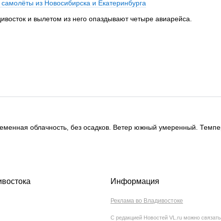
 самолёты из Новосибирска и Екатеринбурга
дивосток и вылетом из него опаздывают четыре авиарейса.
ременная облачность, без осадков. Ветер южный умеренный. Темпер
ивостока
Информация
Реклама во Владивостоке
С редакцией Новостей VL.ru можно связать