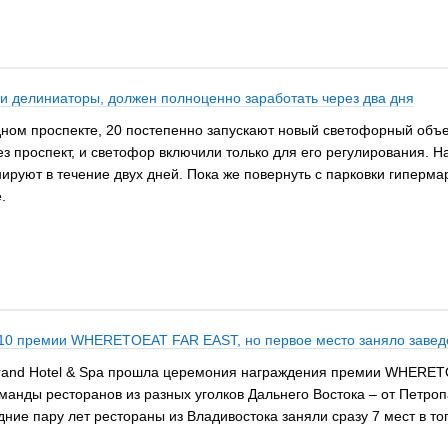
и делиниаторы, должен полноценно заработать через два дня
ном проспекте, 20 постепенно запускают новый светофорный объек
 проспект, и светофор включили только для его регулирования. На
ируют в течение двух дней. Пока же повернуть с парковки гиперм
е.
-10 премии WHERETOEAT FAR EAST, но первое место заняло завед
ok Grand Hotel & Spa прошла церемония награждения премии WHER
оманды ресторанов из разных уголков Дальнего Востока – от Петро
ние пару лет рестораны из Владивостока заняли сразу 7 мест в топ