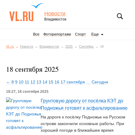
Новости
Владивосток
Все
Фоторепортажи
Спорт
Еще
VL.ru
Новости
Владивосток
2025
Сентябрь
18
18 сентября 2025
← 8
9
10
11
12
13
14
15
16
17 сентября
…
Сегодня
18:27, 18 сентября 2025
Грунтовую дорогу от посёлка КЭТ до
Подножья готовят к асфальтированию
На дороге к посёлку Подножье на Русском
острове закончили основные работы. При
хорошей погоде в ближайшее время