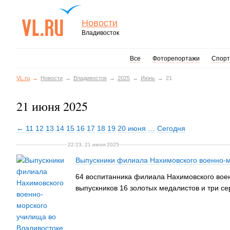
Новости
Владивосток
Все
Фоторепортажи
Спорт
VL.ru
Новости
Владивосток
2025
Июнь
21
21 июня 2025
← 11
12
13
14
15
16
17
18
19
20 июня
…
Сегодня
22:23, 21 июня 2025
Выпускники филиала Нахимовского военно-м
64 воспитанника филиала Нахимовского воен
выпускников 16 золотых медалистов и три с