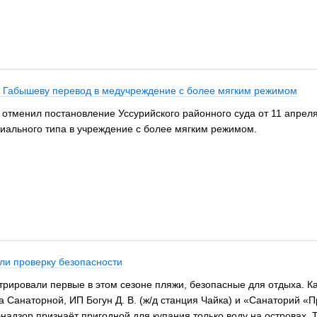
 Габышеву перевод в медучреждение с более мягким режимом
д отменил постановление Уссурийского районного суда от 11 апрел
иального типа в учреждение с более мягким режимом.
ли проверку безопасности
рировали первые в этом сезоне пляжи, безопасные для отдыха. Как
 Санаторной, ИП Богун Д. В. (ж/д станция Чайка) и «Санаторий «П
бнадзор признаёт пригодной для купания только воду на островах.