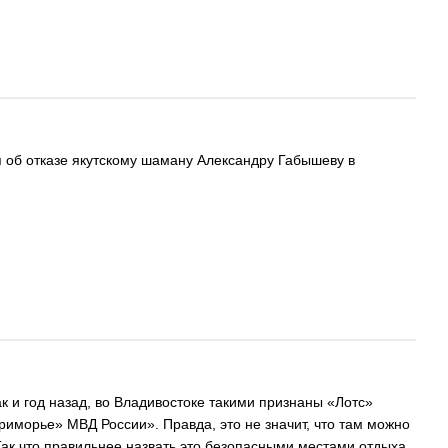
я об отказе якутскому шаману Александру Габышеву в
 и год назад, во Владивостоке такими признаны «Лотс»
риморье» МВД России». Правда, это не значит, что там можно
 Так что правильнее назвать это безопасными местами отдыха