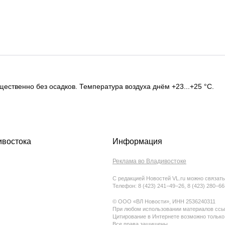
щественно без осадков. Температура воздуха днём +23...+25 °C.
ивостока
Информация
Реклама во Владивостоке
С редакцией Новостей VL.ru можно связать
Телефон: 8 (423) 241−49−26, 8 (423) 280−6
© ООО «ВЛ Новости», ИНН 2536240311
При любом использовании материалов ссыл
Цитирование в Интернете возможно только
Все права защищены.