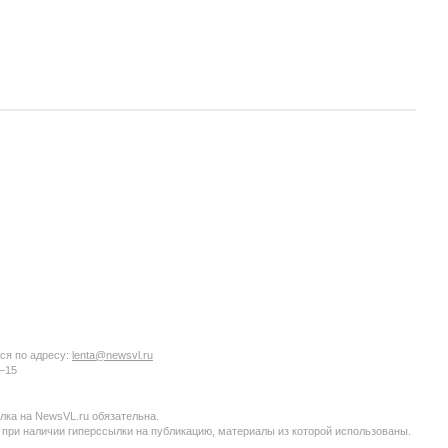
ся по адресу:
lenta@newsvl.ru
6−15
ка на NewsVL.ru обязательна.
 при наличии гиперссылки на публикацию, материалы из которой использованы.