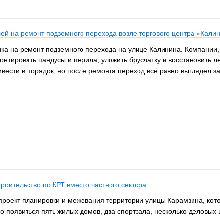
ей на ремонт подземного перехода возле торгового центра «Кали
а на ремонт подземного перехода на улице Калинина. Компании, к
тировать пандусы и перила, уложить брусчатку и восстановить лест
ривести в порядок, но после ремонта переход всё равно выглядел 
роительство по КРТ вместо частного сектора
роект планировки и межевания территории улицы Карамзина, которы
 появиться пять жилых домов, два спортзала, несколько деловых ц