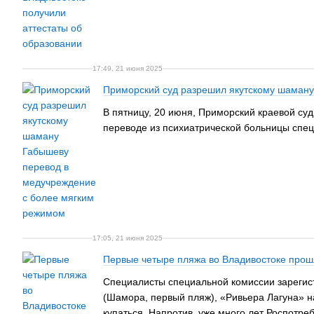
17:49, 21 июня 2025
Приморский суд разрешил якутскому шаману
В пятницу, 20 июня, Приморский краевой су
переводе из психиатрической больницы спец
17:05, 21 июня 2025
Первые четыре пляжа во Владивостоке прош
Специалисты специальной комиссии зарегист
(Шамора, первый пляж), «Ривьера Лагуна» на
купаться. Напротив, уже много лет Роспотре