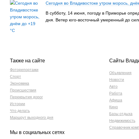
Сегодня во Владивостоке утром морось, днё
В субботу, 14 июня, погоду в Приморье опр
дня. Ветер юго-восточный умеренный до силь
Также на сайте
Сайты Влад
Фоторепортажи
Объявления
Спорт
Новости
Экономика
Авто
Происшествия
Работа
Перекрытия дорог
Афиша
Истории
Кино
Что делать
Базы отдыха
Маршрут выходного дня
Недвижимость
Справочник ком
Мы в социальных сетях