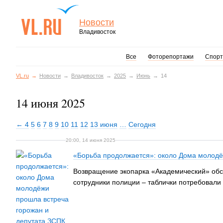
Новости
Владивосток
Все
Фоторепортажи
Спорт
VL.ru
Новости
Владивосток
2025
Июнь
14
14 июня 2025
← 4
5
6
7
8
9
10
11
12
13 июня
…
Сегодня
20:00, 14 июня 2025
«Борьба продолжается»: около Дома молодё
Возвращение экопарка «Академический» обсу
сотрудники полиции – таблички потребовали