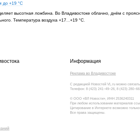
м до +19 °C
еделяет высотная ложбина. Во Владивостоке облачно, днём с проя
ного. Температура воздуха +17...+19 °C.
ивостока
Информация
Реклама во Владивостоке
С редакцией Новостей VL.ru можно связать
Телефон: 8 (423) 241−49−26, 8 (423) 280−6
© ООО «ВЛ Новости», ИНН 2536240311
При любом использовании материалов ссыл
Цитирование в Интернете возможно только
Все права защищены.
паний