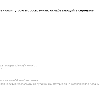
снениями, утром морось, туман, ослабевающий в середине
ся по адресу:
lenta@newsvl.ru
6−15
ка на NewsVL.ru обязательна.
 при наличии гиперссылки на публикацию, материалы из которой использованы.