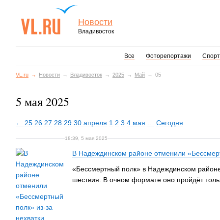
Новости
Владивосток
Все
Фоторепортажи
Спорт
VL.ru
Новости
Владивосток
2025
Май
05
5 мая 2025
← 25
26
27
28
29
30 апреля
1
2
3
4 мая
…
Сегодня
18:39, 5 мая 2025
В Надеждинском районе отменили «Бессмерт
«Бессмертный полк» в Надеждинском районе
шествия. В очном формате оно пройдёт тольк