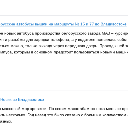
орусские автобусы вышли на маршруты № 15 и 77 во Владивостоке
е новых автобуса производства белорусского завода МАЗ – курсиро
 и разъёмы для зарядки телефона, а у водителя появилась собст
ться можно, только выходя через переднюю дверь. Проход к ней те
мпуса, которым в основном предстоит пользоваться новыми машинам
 Новик во Владивостоке
и массовый мор креветки. По своим масштабам он пока меньше прош
ть несколько. Год назад это было связано с большим количеством 
азных.