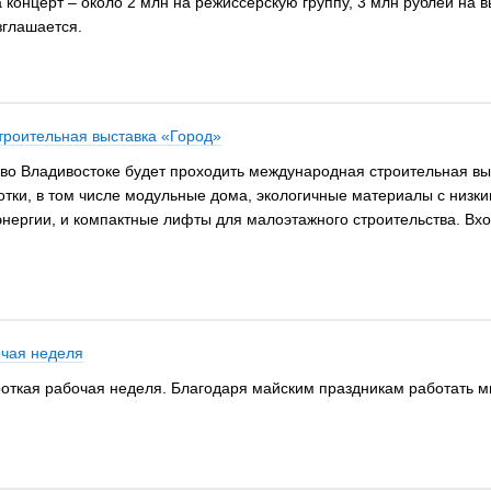
 концерт – около 2 млн на режиссёрскую группу, 3 млн рублей на 
азглашается.
троительная выставка «Город»
во Владивостоке будет проходить международная строительная выс
тки, в том числе модульные дома, экологичные материалы с низк
нергии, и компактные лифты для малоэтажного строительства. Вхо
очая неделя
роткая рабочая неделя. Благодаря майским праздникам работать мы