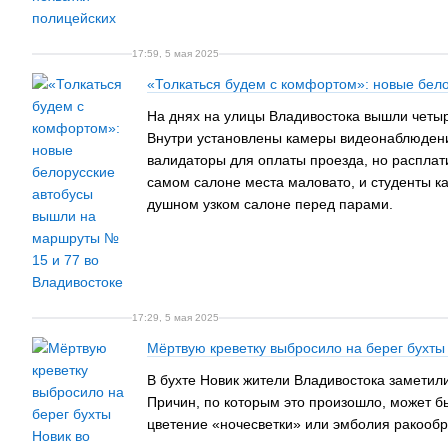
17:59, 5 мая 2025
«Толкаться будем с комфортом»: новые бел
На днях на улицы Владивостока вышли четыр
Внутри установлены камеры видеонаблюдения
валидаторы для оплаты проезда, но расплати
самом салоне места маловато, и студенты ка
душном узком салоне перед парами.
17:29, 5 мая 2025
Мёртвую креветку выбросило на берег бухты
В бухте Новик жители Владивостока заметил
Причин, по которым это произошло, может бы
цветение «ночесветки» или эмболия ракообр