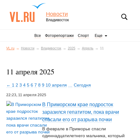
Новости
Владивосток
Все
Фоторепортажи
Спорт
Еще
VL.ru
Новости
Владивосток
2025
Апрель
11
11 апреля 2025
← 1
2
3
4
5
6
7
8
9
10 апреля
…
Сегодня
22:23, 11 апреля 2025
В Приморском крае подросток
заразился гепатитом, пока врачи
спасали его от разрыва почки
В феврале в Приморье спасли
одиннадцатилетнего мальчика, который