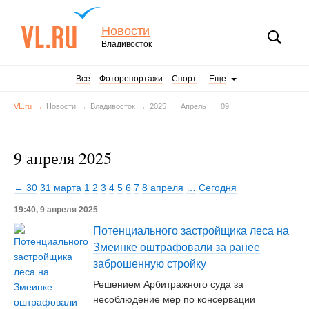
Новости
Владивосток
Все
Фоторепортажи
Спорт
Еще
VL.ru
Новости
Владивосток
2025
Апрель
09
9 апреля 2025
← 30
31 марта
1
2
3
4
5
6
7
8 апреля
…
Сегодня
19:40, 9 апреля 2025
Потенциального застройщика леса на
Змеинке оштрафовали за ранее
заброшенную стройку
Решением Арбитражного суда за
несоблюдение мер по консервации