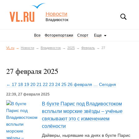
Новости
Владивосток
Все
Фоторепортажи
Спорт
Еще
VL.ru
Новости
Владивосток
2025
Февраль
27
27 февраля 2025
← 17
18
19
20
21
22
23
24
25
26 февраля
…
Сегодня
22:39, 27 февраля 2025
В бухте Парис под Владивостоком
всплыли морские звёзды – учёные
связывают это с изменением
солёности
Дайверы, нырявшие на днях в бухте Парис