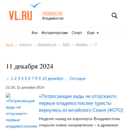
Новости
Владивосток
Все
Фоторепортажи
Спорт
Еще
VL.ru
Новости
Владивосток
2024
Декабрь
11
11 декабря 2024
← 1
2
3
4
5
6
7
8
9
10 декабря
…
Сегодня
22:35, 11 декабря 2024
«Потрясающие виды не отпускают»:
первые владивостокские туристы
вернулись из китайского Сианя (ФОТО)
Неделю назад из аэропорта Владивостока
открыли новое направление – в древнюю