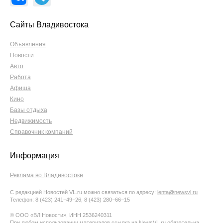
Сайты Владивостока
Объявления
Новости
Авто
Работа
Афиша
Кино
Базы отдыха
Недвижимость
Справочник компаний
Информация
Реклама во Владивостоке
С редакцией Новостей VL.ru можно связаться по адресу:
lenta@newsvl.ru
Телефон: 8 (423) 241−49−26, 8 (423) 280−66−15
© ООО «ВЛ Новости», ИНН 2536240311
При любом использовании материалов ссылка на NewsVL.ru обязательна.