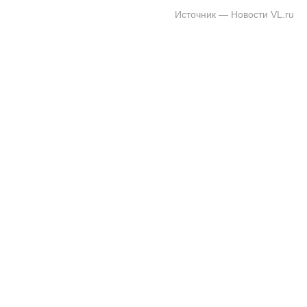
Источник — Новости VL.ru
На заправках Владивостока снова п
топливо – рост от 26 копеек до 17 р