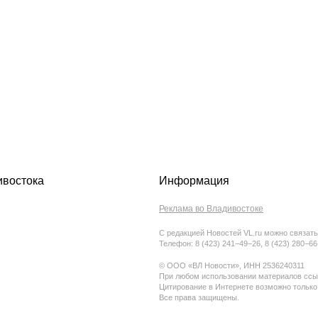
ивостока
Информация
Реклама во Владивостоке
С редакцией Новостей VL.ru можно связать
Телефон: 8 (423) 241−49−26, 8 (423) 280−6
© ООО «ВЛ Новости», ИНН 2536240311
При любом использовании материалов ссыл
Цитирование в Интернете возможно только
Все права защищены.