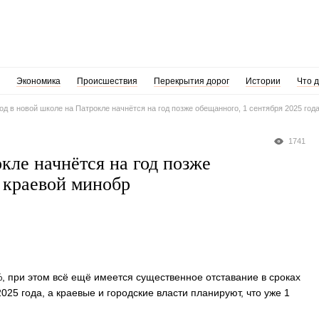
Экономика
Происшествия
Перекрытия дорог
Истории
Что 
од в новой школе на Патрокле начнётся на год позже обещанного, 1 сентября 2025 го
1741
кле начнётся на год позже
 краевой минобр
, при этом всё ещё имеется существенное отставание в сроках
025 года, а краевые и городские власти планируют, что уже 1