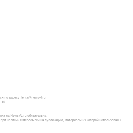
ся по адресу:
lenta@newsvl.ru
6−15
ка на NewsVL.ru обязательна.
 при наличии гиперссылки на публикацию, материалы из которой использованы.