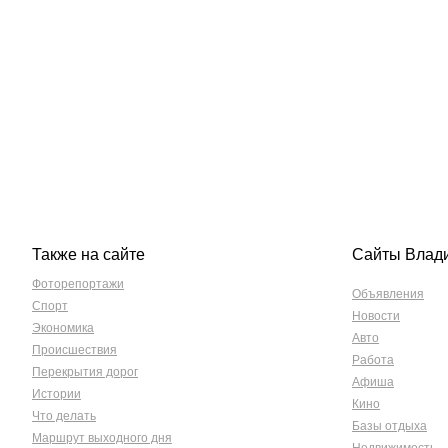
Также на сайте
Сайты Влад
Фоторепортажи
Объявления
Спорт
Новости
Экономика
Авто
Происшествия
Работа
Перекрытия дорог
Афиша
Истории
Кино
Что делать
Базы отдыха
Маршрут выходного дня