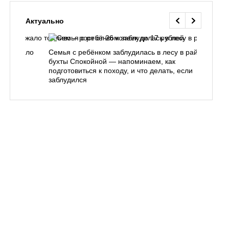
Актуально
одорожало
Семья с ребёнком заблудилась в лесу в районе
О
ублей
бухты Спокойной — напоминаем, как
«
подготовиться к походу, и что делать, если
п
заблудился
Вл