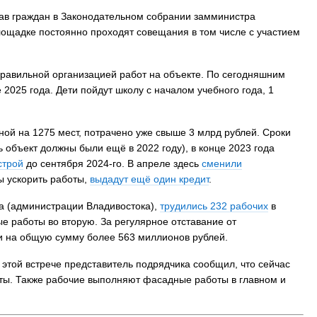
рав граждан в Законодательном собрании замминистра
лощадке постоянно проходят совещания в том числе с участием
правильной организацией работ на объекте. По сегодняшним
 2025 года. Дети пойдут школу с началом учебного года, 1
ной на 1275 мест, потрачено уже свыше 3 млрд рублей. Сроки
 объект должны были ещё в 2022 году), в конце 2023 года
строй
до сентября 2024-го. В апреле здесь
сменили
бы ускорить работы,
выдадут ещё один кредит
.
ка (администрации Владивостока),
трудились 232 рабочих
в
е работы во вторую. За регулярное отставание от
и на общую сумму более 563 миллионов рублей.
а этой встрече представитель подрядчика сообщил, что сейчас
боты. Также рабочие выполняют фасадные работы в главном и