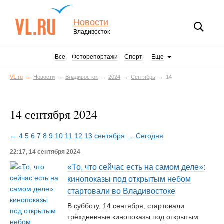
Новости
Владивосток
Все
Фоторепортажи
Спорт
Еще
VL.ru
Новости
Владивосток
2024
Сентябрь
14
14 сентября 2024
← 4
5
6
7
8
9
10
11
12
13 сентября
…
Сегодня
22:17, 14 сентября 2024
«То, что сейчас есть на самом деле»:
кинопоказы под открытым небом
стартовали во Владивостоке
В субботу, 14 сентября, стартовали
трёхдневные кинопоказы под открытым