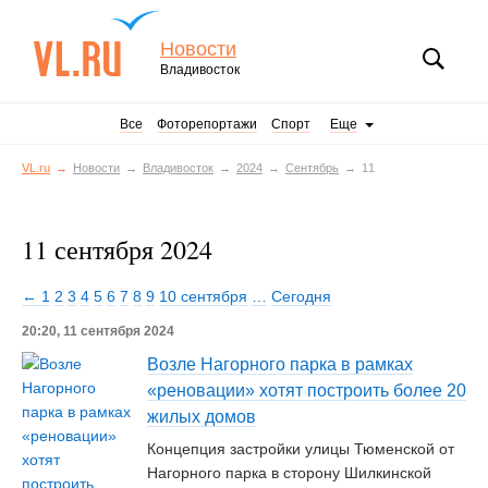
Новости
Владивосток
Все
Фоторепортажи
Спорт
Еще
VL.ru
Новости
Владивосток
2024
Сентябрь
11
11 сентября 2024
← 1
2
3
4
5
6
7
8
9
10 сентября
…
Сегодня
20:20, 11 сентября 2024
Возле Нагорного парка в рамках
«реновации» хотят построить более 20
жилых домов
Концепция застройки улицы Тюменской от
Нагорного парка в сторону Шилкинской