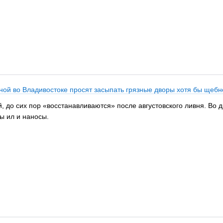
ной во Владивостоке просят засыпать грязные дворы хотя бы щеб
 до сих пор «восстанавливаются» после августовского ливня. Во дв
ы ил и наносы.