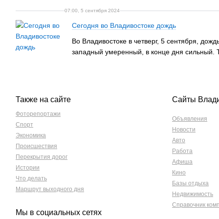
07:00, 5 сентября 2024
Сегодня во Владивостоке дождь
Во Владивостоке в четверг, 5 сентября, дож
западный умеренный, в конце дня сильный. 
Также на сайте
Сайты Влад
Фоторепортажи
Объявления
Спорт
Новости
Экономика
Авто
Происшествия
Работа
Перекрытия дорог
Афиша
Истории
Кино
Что делать
Базы отдыха
Маршрут выходного дня
Недвижимость
Справочник ком
Мы в социальных сетях