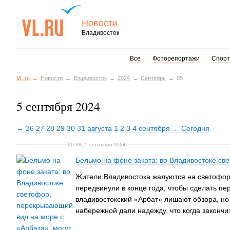
Новости
Владивосток
Все
Фоторепортажи
Спорт
VL.ru
Новости
Владивосток
2024
Сентябрь
05
5 сентября 2024
← 26
27
28
29
30
31 августа
1
2
3
4 сентября
…
Сегодня
20:38, 5 сентября 2024
Бельмо на фоне заката: во Владивостоке св
Жители Владивостока жалуются на светофор
передвинули в конце года, чтобы сделать пер
владивостокский «Арбат» лишают обзора, но 
набережной дали надежду, что когда законч