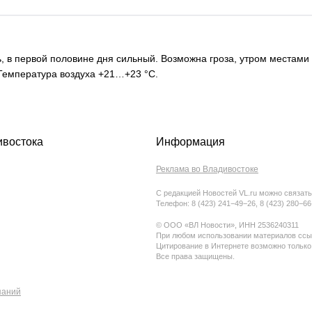
дь, в первой половине дня сильный. Возможна гроза, утром местами
Температура воздуха +21…+23 °С.
ивостока
Информация
Реклама во Владивостоке
С редакцией Новостей VL.ru можно связать
Телефон: 8 (423) 241−49−26, 8 (423) 280−6
© ООО «ВЛ Новости», ИНН 2536240311
При любом использовании материалов ссыл
Цитирование в Интернете возможно только
Все права защищены.
паний