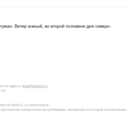
 туман. Ветер южный, во второй половине дня северо-
ся по адресу:
lenta@newsvl.ru
6−15
ка на NewsVL.ru обязательна.
 при наличии гиперссылки на публикацию, материалы из которой использованы.