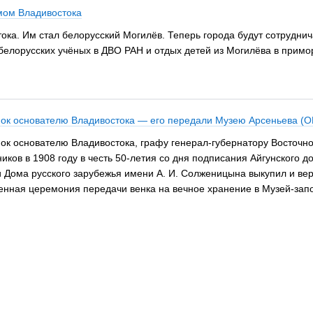
мом Владивостока
ка. Им стал белорусский Могилёв. Теперь города будут сотруднич
 белорусских учёных в ДВО РАН и отдых детей из Могилёва в прим
нок основателю Владивостока — его передали Музею Арсеньева 
к основателю Владивостока, графу генерал-губернатору Восточно
ков в 1908 году в честь 50-летия со дня подписания Айгунского д
и Дома русского зарубежья имени А. И. Солженицына выкупил и ве
енная церемония передачи венка на вечное хранение в Музей-запов