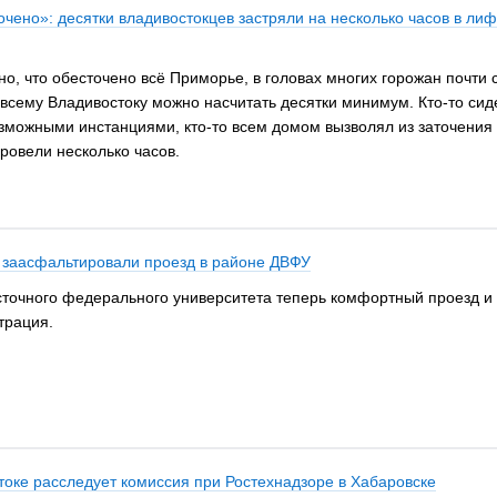
олочено»: десятки владивостокцев застряли на несколько часов в л
тно, что обесточено всё Приморье, в головах многих горожан почти с
о всему Владивостоку можно насчитать десятки минимум. Кто-то си
озможными инстанциями, кто-то всем домом вызволял из заточения 
ровели несколько часов.
и заасфальтировали проезд в районе ДВФУ
очного федерального университета теперь комфортный проезд и н
трация.
токе расследует комиссия при Ростехнадзоре в Хабаровске