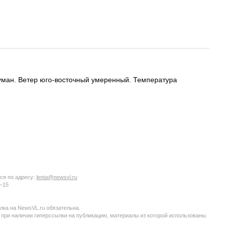
туман. Ветер юго-восточный умеренный. Температура
ся по адресу:
lenta@newsvl.ru
6−15
ка на NewsVL.ru обязательна.
 при наличии гиперссылки на публикацию, материалы из которой использованы.