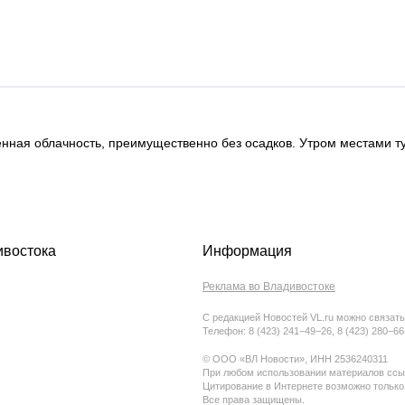
менная облачность, преимущественно без осадков. Утром местами 
ивостока
Информация
Реклама во Владивостоке
С редакцией Новостей VL.ru можно связать
Телефон: 8 (423) 241−49−26, 8 (423) 280−6
© ООО «ВЛ Новости», ИНН 2536240311
При любом использовании материалов ссыл
Цитирование в Интернете возможно только
Все права защищены.