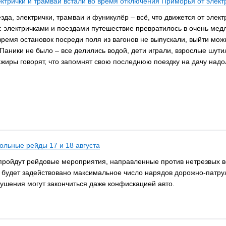
ектрички и трамваи встали во время отключения Приморья от элект
езда, электрички, трамваи и фуникулёр – всё, что движется от эле
 электричками и поездами путешествие превратилось в очень медл
 время остановок посреди поля из вагонов не выпускали, выйти мо
Паники не было – все делились водой, дети играли, взрослые шутил
иры говорят, что запомнят свою последнюю поездку на дачу надо
льные рейды 17 и 18 августа
 пройдут рейдовые мероприятия, направленные против нетрезвых в
будет задействовано максимальное число нарядов дорожно-патру
рушения могут закончиться даже конфискацией авто.