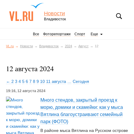
Новости
Владивосток
Все
Фоторепортажи
Спорт
Еще
VL.ru
Новости
Владивосток
2024
Август
12
12 августа 2024
← 2
3
4
5
6
7
8
9
10
11 августа
…
Сегодня
19:16, 12 августа 2024
Много стендов, закрытый проезд к
морю, домики и скамейки: как у мыса
Вятлина благоустраивают семейный
парк (ФОТО)
В районе мыса Вятлина на Русском острове