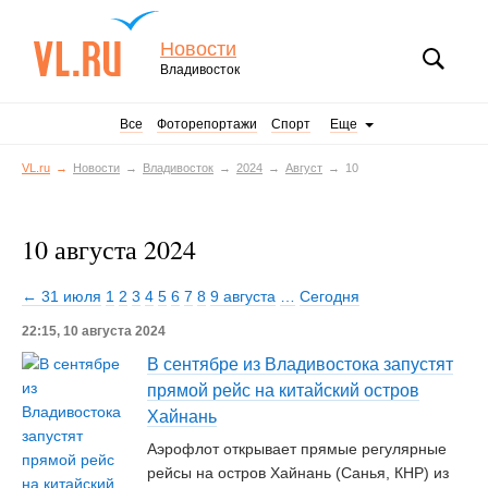
Новости
Владивосток
Все
Фоторепортажи
Спорт
Еще
VL.ru
Новости
Владивосток
2024
Август
10
10 августа 2024
← 31 июля
1
2
3
4
5
6
7
8
9 августа
…
Сегодня
22:15, 10 августа 2024
В сентябре из Владивостока запустят
прямой рейс на китайский остров
Хайнань
Аэрофлот открывает прямые регулярные
рейсы на остров Хайнань (Санья, КНР) из