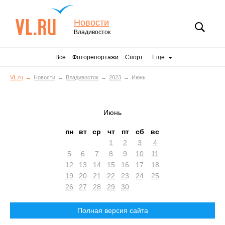
Новости
Владивосток
Все
Фоторепортажи
Спорт
Еще
VL.ru
Новости
Владивосток
2023
Июнь
Июнь
пн
вт
ср
чт
пт
сб
вс
1
2
3
4
5
6
7
8
9
10
11
12
13
14
15
16
17
18
19
20
21
22
23
24
25
26
27
28
29
30
Полная версия сайта