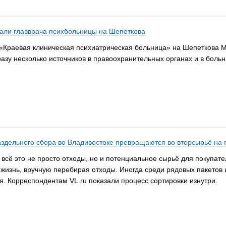
жали главврача психбольницы на Шепеткова
 «Краевая клиническая психиатрическая больница» на Шепеткова 
зу несколько источников в правоохранительных органах и в больн
раздельного сбора во Владивостоке превращаются во вторсырьё н
– всё это не просто отходы, но и потенциальное сырьё для покупа
жизнь, вручную перебирая отходы. Иногда среди рядовых пакетов
я. Корреспондентам VL.ru показали процесс сортировки изнутри.