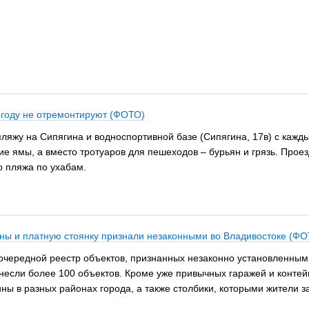
м году не отремонтируют (ФОТО)
пляжу на Сипягина и водноспортивной базе (Сипягина, 17в) с кажд
е ямы, а вместо тротуаров для пешеходов – бурьян и грязь. Проезд
о пляжа по ухабам.
ны и платную стоянку признали незаконными во Владивостоке (ФО
чередной реестр объектов, признанных незаконно установленными
несли более 100 объектов. Кроме уже привычных гаражей и контей
ы в разных районах города, а также столбики, которыми жители 