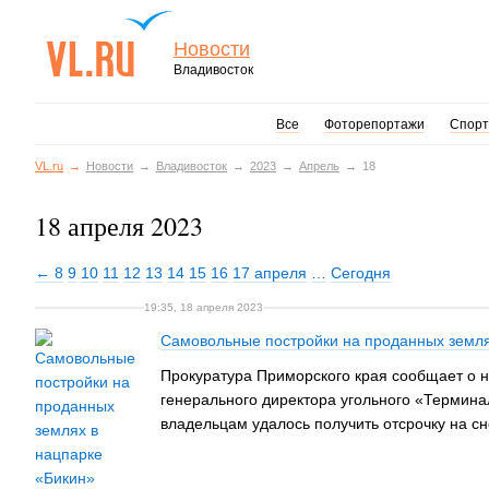
Новости
Владивосток
Все
Фоторепортажи
Спорт
VL.ru
Новости
Владивосток
2023
Апрель
18
18 апреля 2023
← 8
9
10
11
12
13
14
15
16
17 апреля
…
Сегодня
19:35, 18 апреля 2023
Самовольные постройки на проданных землях
Прокуратура Приморского края сообщает о н
генерального директора угольного «Термина
владельцам удалось получить отсрочку на сн