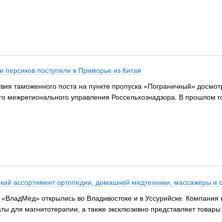
 и персиков поступили в Приморье из Китая
твия таможенного поста на пункте пропуска «Пограничный» досмотр
го межрегионального управления Россельхознадзора. В прошлом го
кий ассортимент ортопедии, домашней медтехники, массажёры и 
 «ВладМед» открылись во Владивостоке и в Уссурийске. Компания 
аты для магнитотерапии, а также эксклюзивно представляет товар