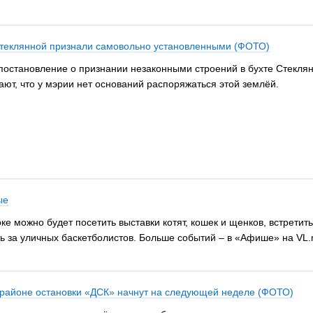
 Стеклянной признали самовольно установленными (ФОТО)
остановление о признании незаконными строений в бухте Стеклян
ют, что у мэрии нет оснований распоряжаться этой землёй.
ые
оке можно будет посетить выставки котят, кошек и щенков, встрети
ь за уличных баскетболистов. Больше событий – в «Афише» на VL.r
в районе остановки «ДСК» начнут на следующей неделе (ФОТО)