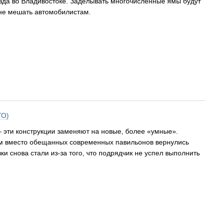
да во Владивостоке. Заделывать многочисленные ямы будут
 не мешать автомобилистам.
ТО)
 эти конструкции заменяют на новые, более «умные».
сам вместо обещанных современных павильонов вернулись
и снова стали из-за того, что подрядчик не успел выполнить