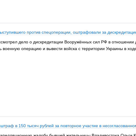
выступившего против спецоперации, оштрафовали за дискредитац
ссмотрел дело о дискредитации Вооружённых сил РФ в отношении
ь военную операцию и вывести войска с территории Украины в ход
траф в 150 тысяч рублей за повторное участие в несогласованно
 апелляционную жалобу бывшей жительницы Владивостока Ольги Кр