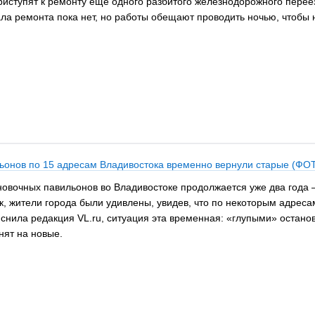
ступят к ремонту ещё одного разбитого железнодорожного переез
ала ремонта пока нет, но работы обещают проводить ночью, чтобы
льонов по 15 адресам Владивостока временно вернули старые (ФО
вочных павильонов во Владивостоке продолжается уже два года –
ак, жители города были удивлены, увидев, что по некоторым адре
нила редакция VL.ru, ситуация эта временная: «глупыми» остановк
нят на новые.