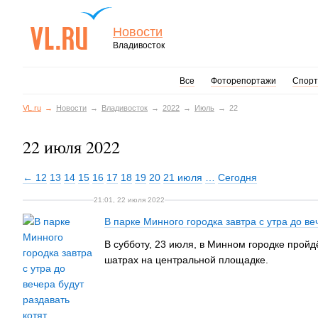
Новости
Владивосток
Все
Фоторепортажи
Спорт
VL.ru
Новости
Владивосток
2022
Июль
22
22 июля 2022
← 12
13
14
15
16
17
18
19
20
21 июля
…
Сегодня
21:01, 22 июля 2022
В парке Минного городка завтра с утра до ве
В субботу, 23 июля, в Минном городке пройдё
шатрах на центральной площадке.