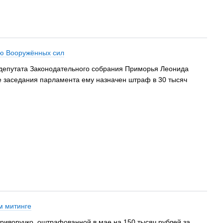
ию Вооружённых сил
 депутата Законодательного собрания Приморья Леонида
е заседания парламента ему назначен штраф в 30 тысяч
м митинге
иворучко, оштрафованной в мае на 150 тысяч рублей за