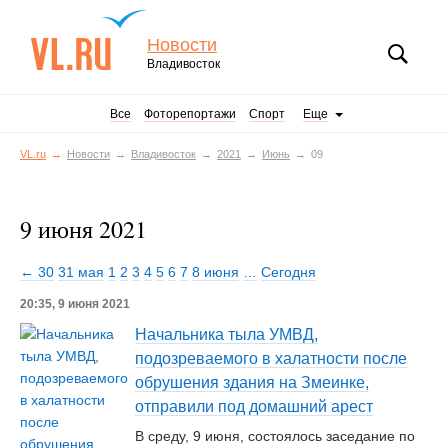
Новости
Владивосток
Все
Фоторепортажи
Спорт
Еще
VL.ru
Новости
Владивосток
2021
Июнь
09
9 июня 2021
← 30
31 мая
1
2
3
4
5
6
7
8 июня
…
Сегодня
20:35, 9 июня 2021
Начальника тыла УМВД,
подозреваемого в халатности после
обрушения здания на Змеинке,
отправили под домашний арест
В среду, 9 июня, состоялось заседание по