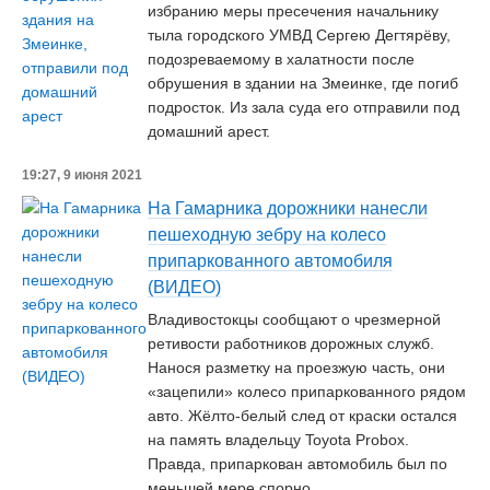
избранию меры пресечения начальнику
тыла городского УМВД Сергею Дегтярëву,
подозреваемому в халатности после
обрушения в здании на Змеинке, где погиб
подросток. Из зала суда его отправили под
домашний арест.
19:27, 9 июня 2021
На Гамарника дорожники нанесли
пешеходную зебру на колесо
припаркованного автомобиля
(ВИДЕО)
Владивостокцы сообщают о чрезмерной
ретивости работников дорожных служб.
Нанося разметку на проезжую часть, они
«зацепили» колесо припаркованного рядом
авто. Жёлто-белый след от краски остался
на память владельцу Toyota Probox.
Правда, припаркован автомобиль был по
меньшей мере спорно.