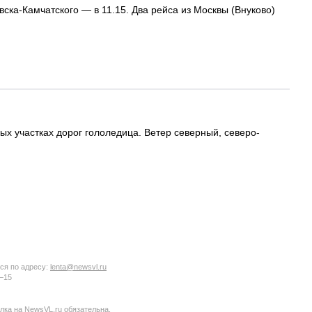
ска-Камчатского — в 11.15. Два рейса из Москвы (Внуково)
ых участках дорог гололедица. Ветер северный, северо-
ся по адресу:
lenta@newsvl.ru
6−15
ка на NewsVL.ru обязательна.