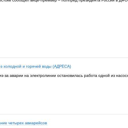
остоке сообщил вице-премьер – полпред президента России в ДФО
ез холодной и горячей воды (АДРЕСА)
из-за аварии на электролинии остановилась работа одной из насосн
ание четырех авиарейсов