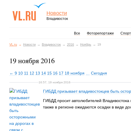
Новости
Владивосток
Все
Фоторепортажи
Спорт
VL.ru
Новости
Владивосток
2016
Ноябрь
19
19 ноября 2016
← 9
10
11
12
13
14
15
16
17
18 ноября
…
Сегодня
16:57, 19 ноября 2016
ГИБДД призывает владивостокцев быть остор
ГИБДД просит автолюбителей Владивостока и
также в регионе ожидаются осадки в виде до