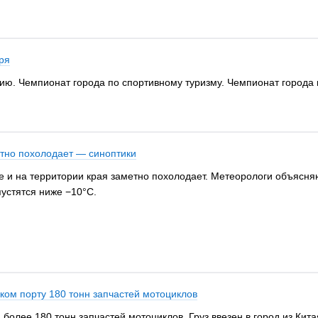
ря
ию. Чемпионат города по спортивному туризму. Чемпионат города
тно похолодает — синоптики
 и на территории края заметно похолодает. Метеорологи объясняю
устятся ниже −10°C.
ком порту 180 тонн запчастей мотоциклов
более 180 тонн запчастей мотоциклов. Груз ввезен в город из Кит