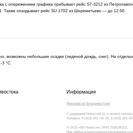
ока с опережением графика прибывает рейс S7-3212 из Петропавлов
. Также опаздывает рейс SU-1702 из Шереметьево — до 12:50.
чно, возможны небольшие осадки (ледяной дождь, снег). На отдельн
-3 °C.
ивостока
Информация
Реклама во Владивостоке
С редакцией Новостей VL.ru можно связать
Телефон: 8 (423) 241−49−26, 8 (423) 280−6
© ООО «ВЛ Новости», ИНН 2536240311
При любом использовании материалов ссыл