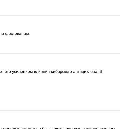
 по фехтованию.
т это усилением влияния сибирского антициклона. В
ая морским путем и не был задекларирован в установленном