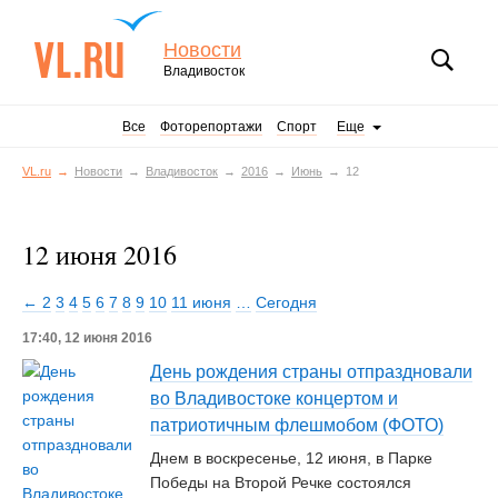
Новости
Владивосток
Все
Фоторепортажи
Спорт
Еще
VL.ru
Новости
Владивосток
2016
Июнь
12
12 июня 2016
← 2
3
4
5
6
7
8
9
10
11 июня
…
Сегодня
17:40, 12 июня 2016
День рождения страны отпраздновали
во Владивостоке концертом и
патриотичным флешмобом (ФОТО)
Днем в воскресенье, 12 июня, в Парке
Победы на Второй Речке состоялся