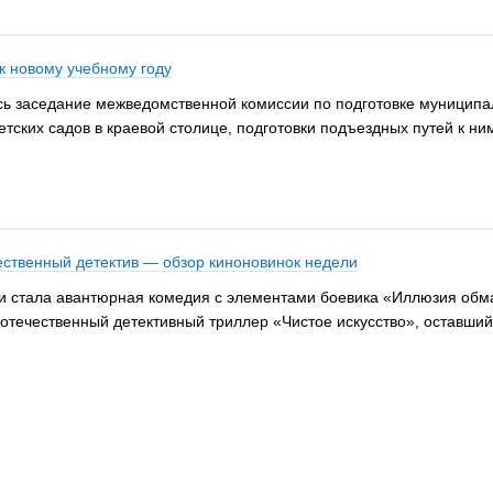
к новому учебному году
лось заседание межведомственной комиссии по подготовке муниципа
ских садов в краевой столице, подготовки подъездных путей к ни
ественный детектив — обзор киноновинок недели
 стала авантюрная комедия с элементами боевика «Иллюзия обма
ечественный детективный триллер «Чистое искусство», оставшийся