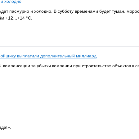
 и холодно
дет пасмурно и холодно. В субботу временами будет туман, морось
ём +12…+14 °С.
тройщику выплатили дополнительный миллиард
б. компенсации за убытки компании при строительстве объектов к
я
зда!».