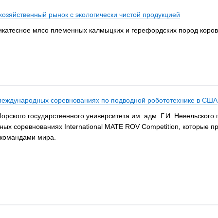
хозяйственный рынок с экологически чистой продукцией
икатесное мясо племенных калмыцких и герефордских пород коров
 международных соревнованиях по подводной робототехнике в США
орского государственного университета им. адм. Г.И. Невельского
х соревнованиях International MATE ROV Competition, которые пр
 командами мира.