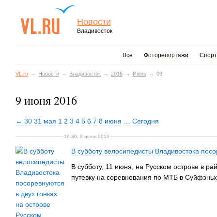
Новости
Владивосток
Все
Фоторепортажи
Спорт
VL.ru
Новости
Владивосток
2016
Июнь
09
9 июня 2016
← 30
31 мая
1
2
3
4
5
6
7
8 июня
…
Сегодня
19:30, 9 июня 2016
В субботу велосипедисты Владивостока посор
В субботу, 11 июня, на Русском острове в р
путевку на соревнования по МТБ в Суйфэньх