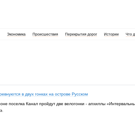
Экономика
Происшествия
Перекрытия дорог
Истории
Что 
евнуются в двух гонках на острове Русском
айоне поселка Канал пройдут две велогонки - апхиллы «Интервальн
э.