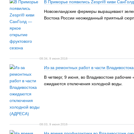
В Приморье появились Zespri® киви СанГолд
Новозеландские фермеры выращивают зеленый
Востока России неожиданный приятный сюрпр
08:34, 9 июня 2016
Из-за ремонтных работ в части Владивосто
В четверг, 9 июня, во Владивостоке рабочие
ожидаются отключения холодной воды.
08:03, 9 июня 2016
На время профилактики во Владивостоке ож