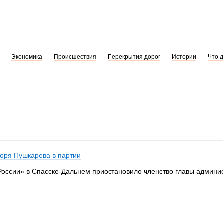
Экономика
Происшествия
Перекрытия дорог
Истории
Что 
горя Пушкарева в партии
России» в Спасске-Дальнем приостановило членство главы админи