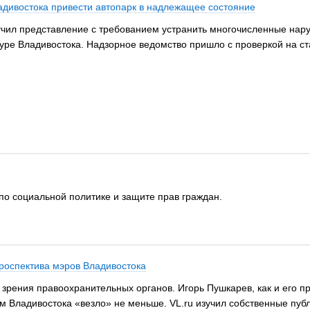
ладивостока привести автопарк в надлежащее состояние
учил представление с требованием устранить многочисленные нар
туре Владивостока. Надзорное ведомство пришло с проверкой на с
о социальной политике и защите прав граждан.
троспектива мэров Владивостока
 зрения правоохранительных органов. Игорь Пушкарев, как и его п
м Владивостока «везло» не меньше. VL.ru изучил собственные публ