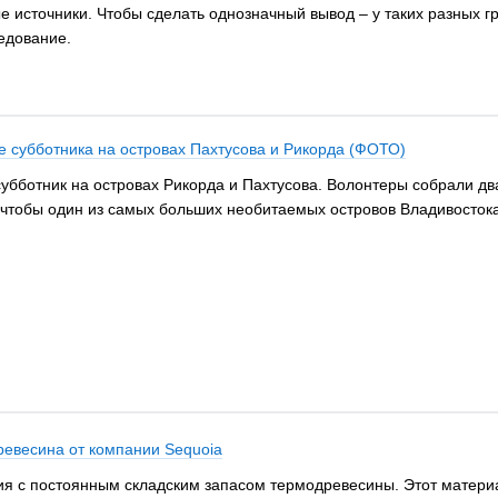
 источники. Чтобы сделать однозначный вывод – у таких разных г
едование.
 субботника на островах Пахтусова и Рикорда (ФОТО)
субботник на островах Рикорда и Пахтусова. Волонтеры собрали д
, чтобы один из самых больших необитаемых островов Владивосток
ревесина от компании Sequoia
я с постоянным складским запасом термодревесины. Этот материа