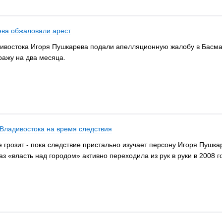
ева обжаловали арест
адивостока Игоря Пушкарева подали апелляционную жалобу в Басм
ражу на два месяца.
 Владивостока на время следствия
 грозит - пока следствие пристально изучает персону Игоря Пушк
з «власть над городом» активно переходила из рук в руки в 2008 