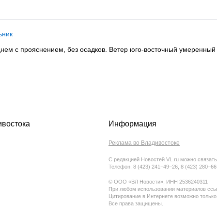
ьник
днем с прояснением, без осадков. Ветер юго-восточный умеренный 
ивостока
Информация
Реклама во Владивостоке
С редакцией Новостей VL.ru можно связать
Телефон: 8 (423) 241−49−26, 8 (423) 280−6
© ООО «ВЛ Новости», ИНН 2536240311
При любом использовании материалов ссыл
Цитирование в Интернете возможно только
Все права защищены.