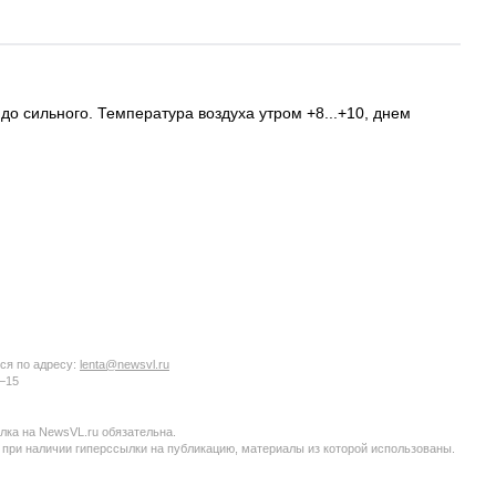
до сильного. Температура воздуха утром +8...+10, днем
ся по адресу:
lenta@newsvl.ru
6−15
ка на NewsVL.ru обязательна.
 при наличии гиперссылки на публикацию, материалы из которой использованы.