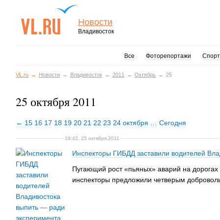
Новости
Владивосток
Все
Фоторепортажи
Спорт
VL.ru
Новости
Владивосток
2011
Октябрь
25
25 октября 2011
← 15
16
17
18
19
20
21
22
23
24 октября
…
Сегодня
19:42, 25 октября 2011
Инспекторы ГИБДД заставили водителей Вла
Пугающий рост «пьяных» аварий на дорогах
инспекторы предложили четверым добровольц