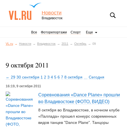
Новости
Владивосток
Все
Фоторепортажи
Спорт
Еще
VL.ru
Новости
Владивосток
2011
Октябрь
09
9 октября 2011
← 29
30 сентября
1
2
3
4
5
6
7
8 октября
…
Сегодня
16:19, 9 октября 2011
Соревнования «Dance Plane» прошли
во Владивостоке (ФОТО, ВИДЕО)
8 октября во Владивостоке, в ночном клубе
«Паллада» прошел конкурс современных
видов танцев "Dance Plane". Танцоры