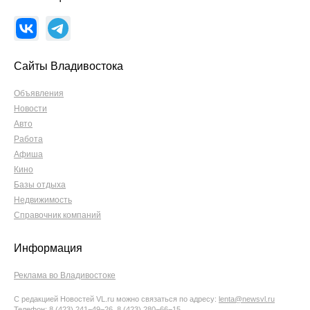
Сайты Владивостока
Объявления
Новости
Авто
Работа
Афиша
Кино
Базы отдыха
Недвижимость
Справочник компаний
Информация
Реклама во Владивостоке
С редакцией Новостей VL.ru можно связаться по адресу:
lenta@newsvl.ru
Телефон: 8 (423) 241−49−26, 8 (423) 280−66−15