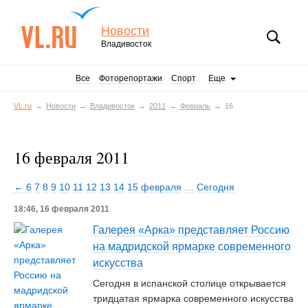
Новости
Владивосток
Все
Фоторепортажи
Спорт
Еще
VL.ru
Новости
Владивосток
2011
Февраль
16
16 февраля 2011
← 6
7
8
9
10
11
12
13
14
15 февраля
…
Сегодня
18:46, 16 февраля 2011
Галерея «Арка» представляет Россию
на мадридской ярмарке современного
искусства
Сегодня в испанской столице открывается
тридцатая ярмарка современного искусства