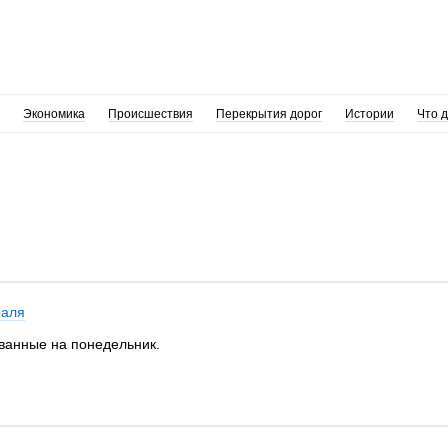
Экономика
Происшествия
Перекрытия дорог
Истории
Что 
раля
ванные на понедельник.