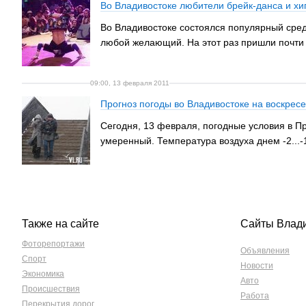
Во Владивостоке любители брейк-данса и хи
Во Владивостоке состоялся популярный сред
любой желающий. На этот раз пришли почти дв
09:00, 13 февраля 2011
Прогноз погоды во Владивостоке на воскрес
Сегодня, 13 февраля, погодные условия в П
умеренный. Температура воздуха днем -2...-
Также на сайте
Сайты Влад
Фоторепортажи
Объявления
Спорт
Новости
Экономика
Авто
Происшествия
Работа
Перекрытия дорог