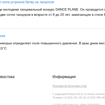
п-хопа устроили битву на танцполе
и молодежи танцевальный конкурс DANCE PLANE. Он проводится в 
е сотни танцоров в возрасте от 8 до 25 лет, зажигающие в стиле B
енье
риморье определяет поле повышенного давления. В крае днем мес
15°C.
ивостока
Информация
Реклама во Владивостоке
С редакцией Новостей VL.ru можно связать
Телефон: 8 (423) 241−49−26, 8 (423) 280−6
© ООО «ВЛ Новости», ИНН 2536240311