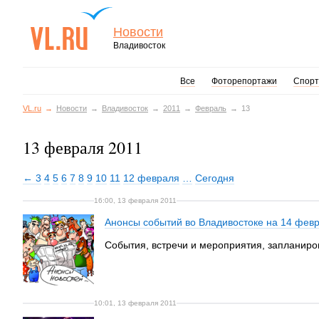
Новости
Владивосток
Все
Фоторепортажи
Спорт
VL.ru
Новости
Владивосток
2011
Февраль
13
13 февраля 2011
← 3
4
5
6
7
8
9
10
11
12 февраля
…
Сегодня
16:00, 13 февраля 2011
Анонсы событий во Владивостоке на 14 фев
События, встречи и мероприятия, запланиро
10:01, 13 февраля 2011