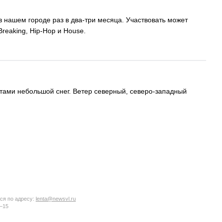
нашем городе раз в два-три месяца. Участвовать может
reaking, Hip-Hop и House.
тами небольшой снег. Ветер северный, северо-западный
ся по адресу:
lenta@newsvl.ru
6−15