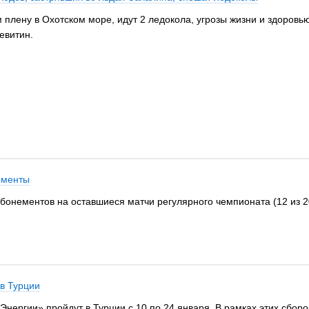
плену в Охотском море, идут 2 ледокола, угрозы жизни и здоровь
евитин.
ементы
онементов на оставшиеся матчи регулярного чемпионата (12 из 2
 в Турции
нергии» пройдут в Турции с 10 по 24 января. В рамках этих сбор