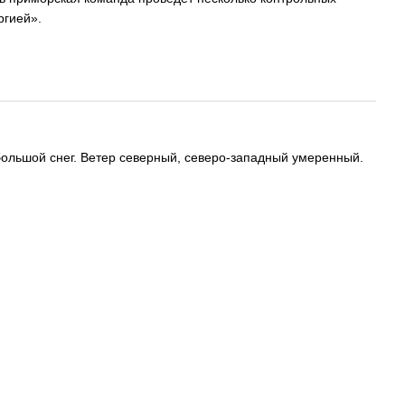
ргией».
большой снег. Ветер северный, северо-западный умеренный.
ся по адресу:
lenta@newsvl.ru
6−15