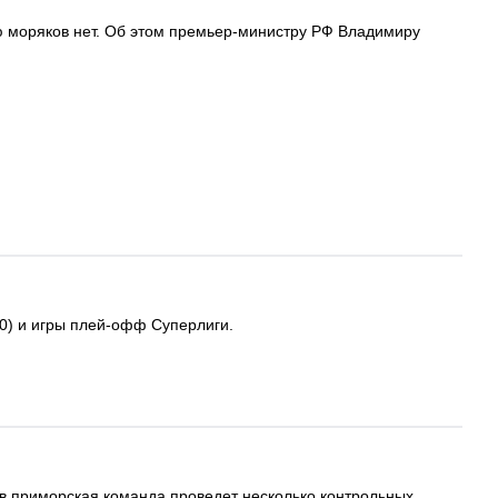
ю моряков нет. Об этом премьер-министру РФ Владимиру
0) и игры плей-офф Суперлиги.
ов приморская команда проведет несколько контрольных