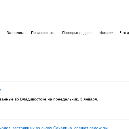
Экономика
Происшествия
Перекрытия дорог
Истории
Что 
я
ванные во Владивостоке на понедельник, 3 января.
одов, застрявших во льдах Сахалина, спешат ледоколы