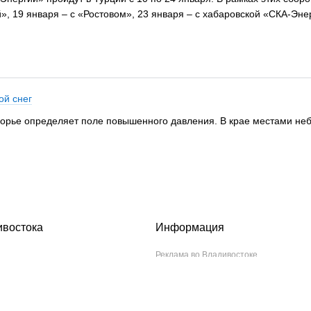
й», 19 января – с «Ростовом», 23 января – с хабаровской «СКА-Эне
ой снег
морье определяет поле повышенного давления. В крае местами не
ивостока
Информация
Реклама во Владивостоке
С редакцией Новостей VL.ru можно связать
Телефон: 8 (423) 241−49−26, 8 (423) 280−6
© ООО «ВЛ Новости», ИНН 2536240311