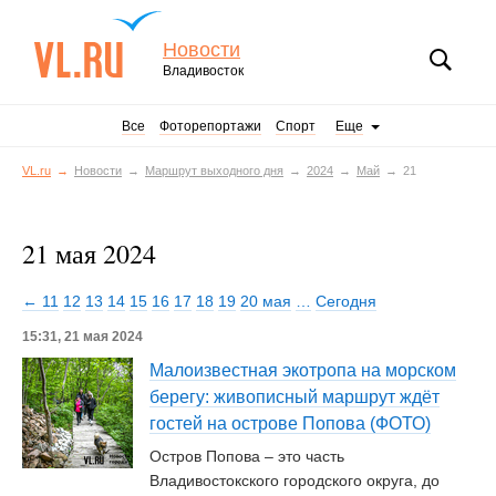
Новости
Владивосток
Все
Фоторепортажи
Спорт
Еще
VL.ru
Новости
Маршрут выходного дня
2024
Май
21
21 мая 2024
← 11
12
13
14
15
16
17
18
19
20 мая
…
Сегодня
15:31, 21 мая 2024
Малоизвестная экотропа на морском
берегу: живописный маршрут ждёт
гостей на острове Попова (ФОТО)
Остров Попова – это часть
Владивостокского городского округа, до