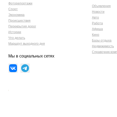
Фоторепортажи
Объявления
Спорт
Новости
Экономика
Авто
Происшествия
Работа
Перекрытия дорог
Афиша
Истории
Кино
Что делать
Базы отдыха
Маршрут выходного дня
Недвижимость
Справочник ком
Мы в социальных сетях