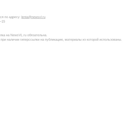
ся по адресу:
lenta@newsvl.ru
6−15
ка на NewsVL.ru обязательна.
 при наличии гиперссылки на публикацию, материалы из которой использованы.