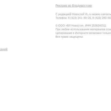
Реклама во Владивостоке
С редакцией Новостей VL.ru можно связать
Телефон: 8 (423) 241−49−26, 8 (423) 280−6
© ООО «ВЛ Новости», ИНН 2536240311
При любом использовании материалов ссыл
Цитирование в Интернете возможно только
Все права защищены.
паний