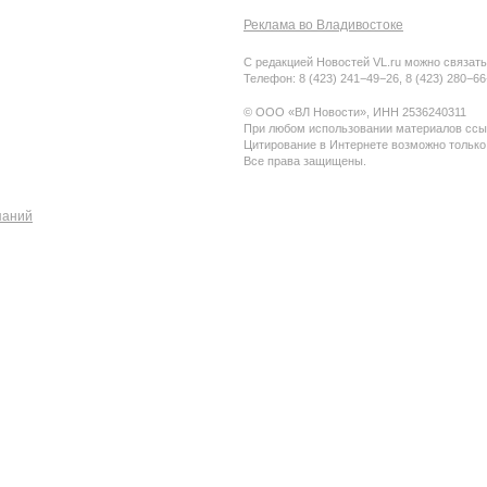
Реклама во Владивостоке
С редакцией Новостей VL.ru можно связать
Телефон: 8 (423) 241−49−26, 8 (423) 280−6
© ООО «ВЛ Новости», ИНН 2536240311
При любом использовании материалов ссыл
Цитирование в Интернете возможно только
Все права защищены.
паний