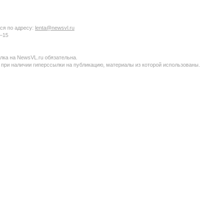
ся по адресу:
lenta@newsvl.ru
6−15
ка на NewsVL.ru обязательна.
 при наличии гиперссылки на публикацию, материалы из которой использованы.