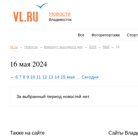
Новости
Владивосток
Все
Фоторепортажи
Спорт
VL.ru
Новости
Маршрут выходного дня
2024
Май
16
16 мая 2024
← 6
7
8
9
10
11
12
13
14
15 мая
…
Сегодня
За выбранный период новостей нет.
Также на сайте
Сайты Влад