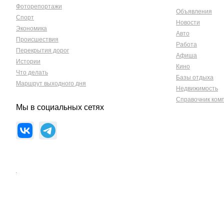
Фоторепортажи
Объявления
Спорт
Новости
Экономика
Авто
Происшествия
Работа
Перекрытия дорог
Афиша
Истории
Кино
Что делать
Базы отдыха
Маршрут выходного дня
Недвижимость
Справочник ком
Мы в социальных сетях