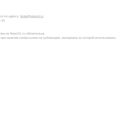
ся по адресу:
lenta@newsvl.ru
6−15
ка на NewsVL.ru обязательна.
 при наличии гиперссылки на публикацию, материалы из которой использованы.