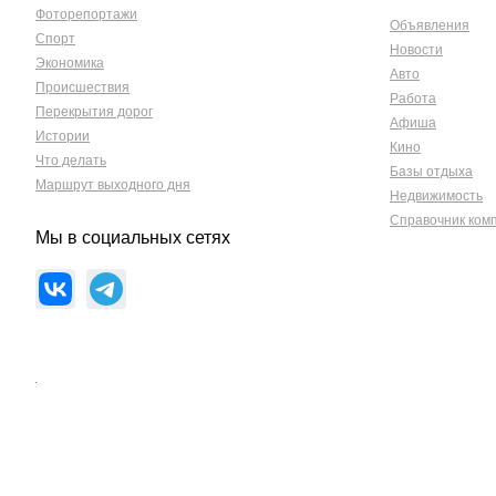
Фоторепортажи
Объявления
Спорт
Новости
Экономика
Авто
Происшествия
Работа
Перекрытия дорог
Афиша
Истории
Кино
Что делать
Базы отдыха
Маршрут выходного дня
Недвижимость
Справочник ком
Мы в социальных сетях