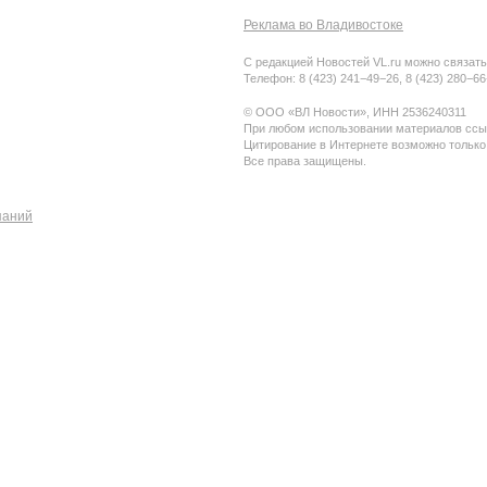
Реклама во Владивостоке
С редакцией Новостей VL.ru можно связать
Телефон: 8 (423) 241−49−26, 8 (423) 280−6
© ООО «ВЛ Новости», ИНН 2536240311
При любом использовании материалов ссыл
Цитирование в Интернете возможно только
Все права защищены.
паний