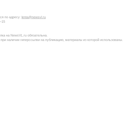
ся по адресу:
lenta@newsvl.ru
6−15
ка на NewsVL.ru обязательна.
 при наличии гиперссылки на публикацию, материалы из которой использованы.