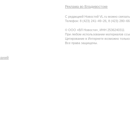
Реклама во Владивостоке
С редакцией Новостей VL.ru можно связать
Телефон: 8 (423) 241−49−26, 8 (423) 280−6
© ООО «ВЛ Новости», ИНН 2536240311
При любом использовании материалов ссыл
Цитирование в Интернете возможно только
Все права защищены.
паний