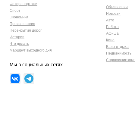
Фоторепортажи
Объявления
Спорт
Новости
Экономика
Авто
Происшествия
Работа
Перекрытия дорог
Афиша
Истории
Кино
Что делать
Базы отдыха
Маршрут выходного дня
Недвижимость
Справочник ком
Мы в социальных сетях