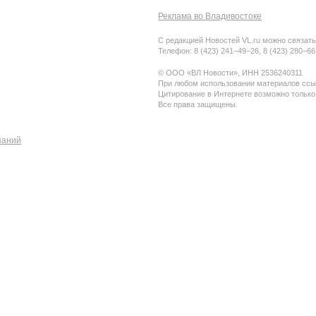
Реклама во Владивостоке
С редакцией Новостей VL.ru можно связать
Телефон: 8 (423) 241−49−26, 8 (423) 280−6
© ООО «ВЛ Новости», ИНН 2536240311
При любом использовании материалов ссыл
Цитирование в Интернете возможно только
Все права защищены.
паний