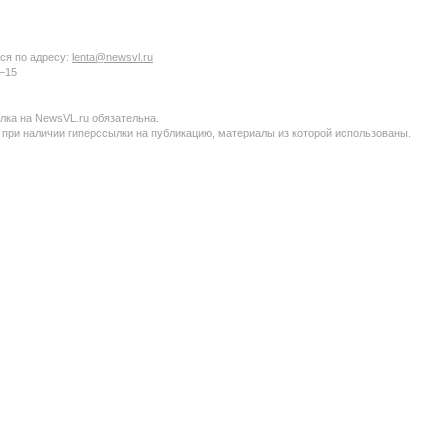
ся по адресу:
lenta@newsvl.ru
6−15
ка на NewsVL.ru обязательна.
 при наличии гиперссылки на публикацию, материалы из которой использованы.