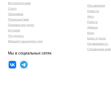
Фоторепортажи
Объявления
Спорт
Новости
Экономика
Авто
Происшествия
Работа
Перекрытия дорог
Афиша
Истории
Кино
Что делать
Базы отдыха
Маршрут выходного дня
Недвижимость
Справочник ком
Мы в социальных сетях