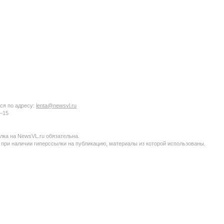
ся по адресу:
lenta@newsvl.ru
6−15
ка на NewsVL.ru обязательна.
 при наличии гиперссылки на публикацию, материалы из которой использованы.