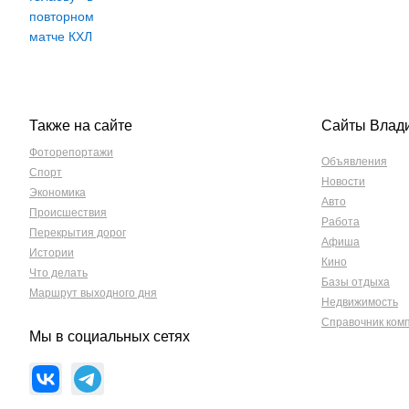
Также на сайте
Сайты Влад
Фоторепортажи
Объявления
Спорт
Новости
Экономика
Авто
Происшествия
Работа
Перекрытия дорог
Афиша
Истории
Кино
Что делать
Базы отдыха
Маршрут выходного дня
Недвижимость
Справочник ком
Мы в социальных сетях