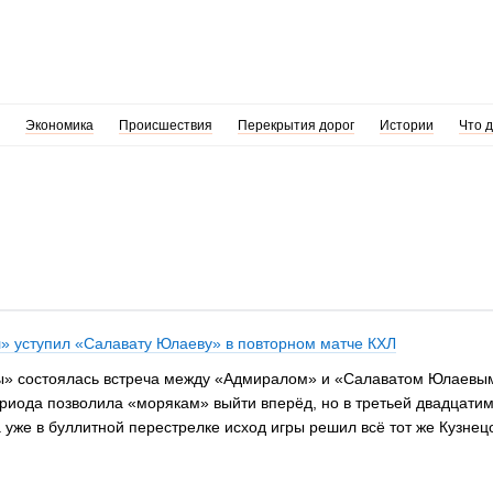
Экономика
Происшествия
Перекрытия дорог
Истории
Что 
» уступил «Салавату Юлаеву» в повторном матче КХЛ
ны» состоялась встреча между «Адмиралом» и «Салаватом Юлаевым»
риода позволила «морякам» выйти вперёд, но в третьей двадцати
 уже в буллитной перестрелке исход игры решил всё тот же Кузнец