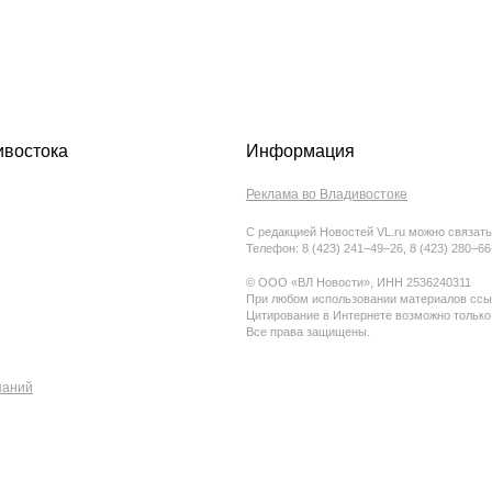
ивостока
Информация
Реклама во Владивостоке
С редакцией Новостей VL.ru можно связать
Телефон: 8 (423) 241−49−26, 8 (423) 280−6
© ООО «ВЛ Новости», ИНН 2536240311
При любом использовании материалов ссыл
Цитирование в Интернете возможно только
Все права защищены.
паний