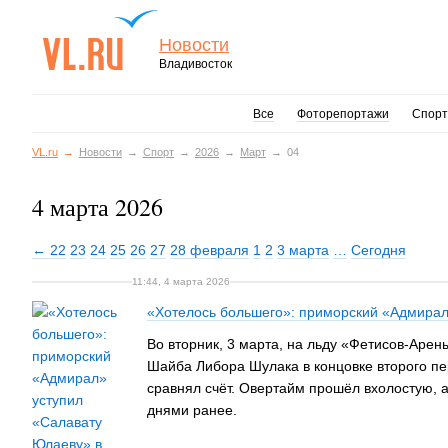
Новости
Владивосток
Все
Фоторепортажи
Спорт
VL.ru
Новости
Спорт
2026
Март
04
4 марта 2026
← 22
23
24
25
26
27
28 февраля
1
2
3 марта
…
Сегодня
11:44, 4 марта 2026
«Хотелось большего»: приморский «Адмирал
Во вторник, 3 марта, на льду «Фетисов-Аре
Шайба Либора Шулака в концовке второго пе
сравнял счёт. Овертайм прошёл вхолостую, а
днями ранее.