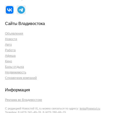
Сайты Владивостока
Объявления
Новости
Авто
Работа
Афиша
Кино
Базы отдыха
Недвижимость
Справочник компаний
Информация
Реклама во Владивостоке
С редакцией Новостей VL.ru можно связаться по адресу:
lenta@newsvl.ru
Телефон: 8 (423) 241−49−26, 8 (423) 280−66−15