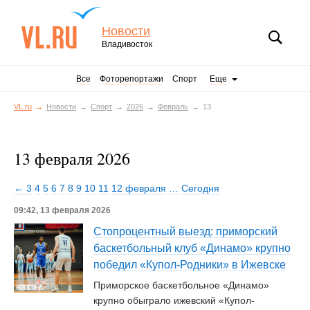
Новости
Владивосток
Все
Фоторепортажи
Спорт
Еще
VL.ru
Новости
Спорт
2026
Февраль
13
13 февраля 2026
← 3
4
5
6
7
8
9
10
11
12 февраля
…
Сегодня
09:42, 13 февраля 2026
Стопроцентный выезд: приморский
баскетбольный клуб «Динамо» крупно
победил «Купол-Родники» в Ижевске
Приморское баскетбольное «Динамо»
крупно обыграло ижевский «Купол-