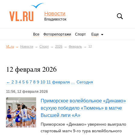
Новости
Владивосток
Все
Фоторепортажи
Спорт
Еще
VL.ru
Новости
Спорт
2026
Февраль
12
12 февраля 2026
← 2
3
4
5
6
7
8
9
10
11 февраля
…
Сегодня
11:56, 12 февраля 2026
Приморское волейбольное «Динамо»
всухую победило «Тюмень» в матче
Высшей лиги «А»
Приморское «Динамо» уверенно выиграло
стартовый матч 9-го тура волейбольного