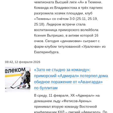
чемпионата Высшей лиги «А» в Тюмени.
Команда из Владивостока в трёх партиях
разгромила хозяек площадки, клуб
«Тюмень» со счётом 3:0 (25:11, 25:19,
25:18). Лидером встречи стала
воспитанница приморского волейбола
Ксения Вытришко, в активе которой 16
очков. Сегодня «динамовки» сыграют с
фарм-клубом титулованной «Уралочки» из
Екатеринбурга.
08:42, 12 февраля 2026
«Зато не стыдно за команду»:
приморский «Адмирал» потерпел дома
обидное поражение от «Авангарда»
по буллитам
В среду, 11 февраля, ХК «Адмирал» на
домашнем льду «Фетисов-Арены»
принимал вторую команду Восточной
конференции КХЛ – омский «Авангард». По